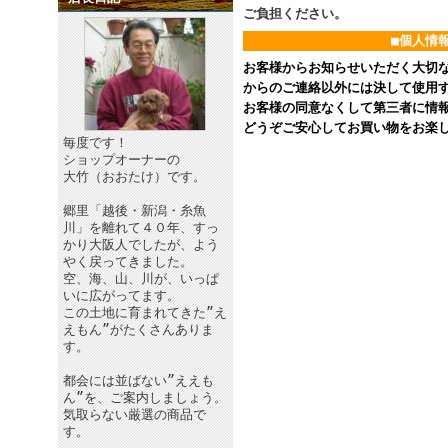
ご負担ください。
■個人情
お客様からお知らせいただく大切
からのご連絡以外には決して使用
お客様の同意なくして第三者に情
どうぞご安心してお買い物をお楽
毎度です！
ショップオーナーの
大竹（おおたけ）です。
郷里「越後・新潟・糸魚
川」を離れて４０年、すっ
かり大阪人でしたが、よう
やく戻ってきました。
空、海、山、川が、いっぱ
いに広がってます。
この土地に育まれてきた”え
えもん”がたくさんありま
す。
都会には並ばない”ええも
ん”を、ご案内しましょう。
気取らない厳選の商品で
す。