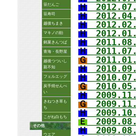
笹だんご
Ｈ
2012.07.
Ｈ
2012.04
笹寿司
Ｈ
2012.02
越後ちまき
Ｈ
2012.01
マキノの飴
Ｈ
2011.08
銘菓きんつば
Ｈ
2011.0
青海・長野屋
Ｇ
2011.0
越後つついし
Ｈ
2010.09
親不知
Ｈ
2010.07
フェルエッグ
Ｇ
2010.05
炭手焼せんべ
い
Ｈ
2009.1
きねつき草も
Ｇ
2009.11
ち
Ｈ
2009.10
こがね白もち
Ｅ
2009.08
その他
Ｈ
2009.0
ウエア