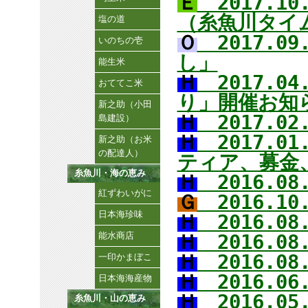
Ｅ
2017.1
（糸魚川タイ
塩の道
Ｏ
2017.0
いのちの壱
し」
能生米
Ｈ
2017.0
おててこ米
り」開催お
新之助（小田
Ｈ
2017.0
島建設）
Ｈ
2017.0
新之助（お米
の配達人）
ティア、募金
糸魚川・海の恵み
Ｈ
2016.0
紅ずわいがに
Ｇ
2016.1
日本海珍味
Ｈ
2016.0
能水商店
Ｈ
2016.0
Ｈ
2016.0
一印かまぼこ
Ｈ
2016.0
日本海海産物
Ｈ
2016.0
糸魚川・山の恵み