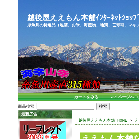
越後屋ええもん本舗ｲﾝﾀｰﾈｯﾄｼｮｯﾌ
糸魚川の特選品（地酒、お米、海産物、地鶏、笹寿司、マキ
カートをみる
｜
マイページへロ
商品検索
最新広告
越後屋ええもん本舗 HOME
>
え
ええもん本舗