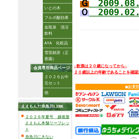
Ｇ
2009.0
いとの木
Ｏ
2009.0
フルボ酸効果
金龍泉 清涼
飲料
AYA 化粧品
雪室銘茶（正
香園）
☆飲酒は２０歳になってから☆
会員専用商品ページ
２０歳以上の年齢であることを確認
２０２６お中
元セット
■お支
他
ええもんだ糸魚川LINK
２０２６年夏号 越後屋
ええもん本舗リーフレッ
ト
糸魚川にきない