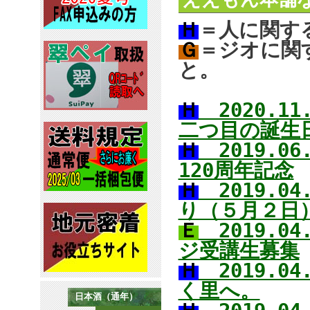
Ｈ
＝人に関す
Ｇ
＝ジオに関
と。
Ｈ
2020.
二つ目の誕生
Ｈ
2019.0
120周年記念
Ｈ
2019.0
り（５月２日
Ｅ
2019.0
ジ受講生募集
Ｈ
2019.0
く里へ。
日本酒（通年）