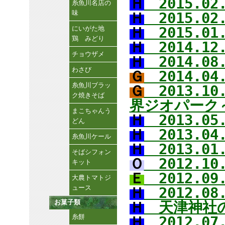
Ｈ
2015.0
糸魚川名店の
味
Ｈ
2015.0
にいがた地
Ｈ
2015.0
鶏 みどり
Ｈ
2014.1
チョウザメ
Ｈ
2014.08
わさび
Ｇ
2014.0
糸魚川ブラッ
Ｇ
2013.1
ク焼きそば
界ジオパーク
まこちゃんう
Ｈ
2013.0
どん
Ｈ
2013.0
糸魚川ケール
Ｈ
2013.0
そばシフォン
Ｏ
2012.10
キット
Ｅ
2012.09
大農トマトジ
ュース
Ｈ
2012.08
お菓子類
Ｈ
天津神社の
糸餅
Ｈ
2012.07