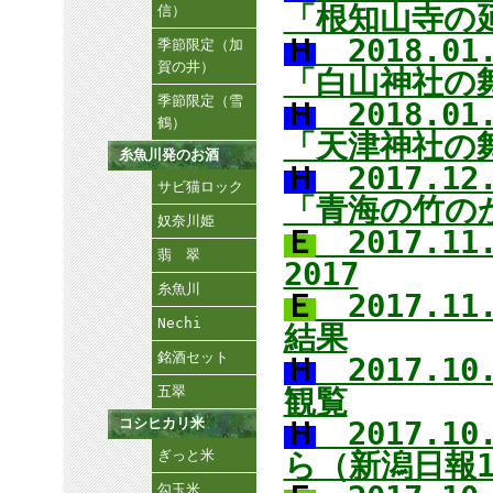
「根知山寺の
信）
Ｈ
2018.0
季節限定（加
賀の井）
「白山神社の
季節限定（雪
Ｈ
2018.0
鶴）
「天津神社の
糸魚川発のお酒
Ｈ
2017.1
サビ猫ロック
「青海の竹の
奴奈川姫
Ｅ
2017.1
翡 翠
2017
糸魚川
Ｅ
2017.1
Nechi
結果
銘酒セット
Ｈ
2017.1
五翠
観覧
コシヒカリ米
Ｈ
2017.1
ぎっと米
ら（新潟日報1
勾玉米