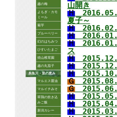
山開き
越の梅
Ｈ
2016.0
よもぎ・カモ
ミール
夏子～
菊芋
Ｈ
2016.0
ブルーベリー
Ｈ
2016.0
Ｈ
2016.0
幻のはちみつ
ス
ひすいたまご
Ｈ
2015.1
焼山椎茸園
Ｈ
2015.1
越の丸茄子
Ｈ
2015.10
糸魚川・里の恵み
Ｇ
2015.08
マルエス醤油
Ｇ
2015.0
マルイチみそ
Ｈ
2015.0
翠鶏の炊き込
Ｈ
2015.0
みご飯
Ｈ
2015.0
新潟カレー