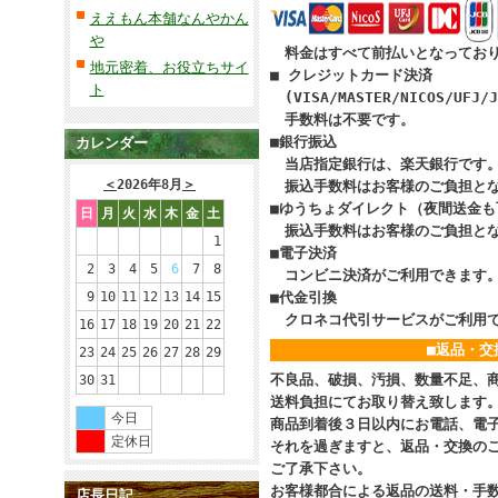
ええもん本舗なんやかん
や
料金はすべて前払いとなってお
地元密着、お役立ちサイ
■ クレジットカード決済
ト
(VISA/MASTER/NICOS/UFJ/J
手数料は不要です。
■銀行振込
カレンダー
当店指定銀行は、楽天銀行です
＜
2026年8月
＞
振込手数料はお客様のご負担とな
■ゆうちょダイレクト（夜間送金も
日
月
火
水
木
金
土
振込手数料はお客様のご負担とな
1
■電子決済
2
3
4
5
6
7
8
コンビニ決済がご利用できます
9
10
11
12
13
14
15
■代金引換
クロネコ代引サービスがご利用で
16
17
18
19
20
21
22
■返品・交
23
24
25
26
27
28
29
不良品、破損、汚損、数量不足、
30
31
送料負担にてお取り替え致します
今日
商品到着後３日以内にお電話、電
定休日
それを過ぎますと、返品・交換の
ご了承下さい。
お客様都合による返品の送料・手
店長日記