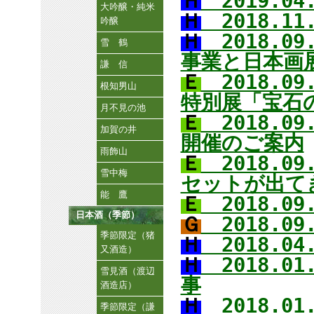
Ｈ
2019.0
大吟醸・純米
Ｈ
2018.1
吟醸
Ｈ
2018.0
雪 鶴
事業と日本画
謙 信
Ｅ
2018.0
根知男山
特別展「宝石
月不見の池
Ｅ
2018.0
加賀の井
開催のご案内
雨飾山
Ｅ
2018.0
雪中梅
セットが出て
能 鷹
Ｅ
2018.0
日本酒（季節）
Ｇ
2018.0
季節限定（猪
Ｈ
2018.0
又酒造）
Ｈ
2018.0
雪見酒（渡辺
事
酒造店）
Ｈ
2018.0
季節限定（謙