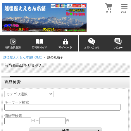
越後屋ええもん本舗HOME
>
越の丸茄子
該当商品はありません。
商品検索
キーワード検索
価格帯検索
円 ～
円