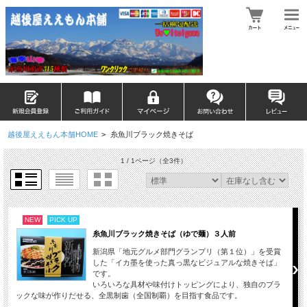
越後屋ええもん本舗HOME
>
糸魚川ブラック焼きそば
1 / 1ページ
（全3件）
NEW
PICK UP
糸魚川ブラック焼きそば（ゆで麺）３人前
新潟県「地元グルメ部門グランプリ（第１位）」を受賞
した「イカ墨を使った真っ黒なビジュアルな焼きそば」
です。
いろいろな具材や味付けトッピングにより、独自のブラ
ックな味が作りだせる、全黒制歯（全国制覇）を目指す食品です。