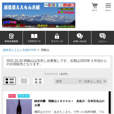
越後屋ええもん本舗HOME
>
雨飾山
2022.10.20 雨飾山は完売し在庫無しです。次期は2023年３月頃から
の出荷販売となります。
1 / 1ページ
（全2件）
NEW
PICK UP
純米吟醸 雨飾山１８００ｍｌ 糸魚川・日本百名山の
お酒
棚田はさがけ「あきたこまち」で作った純米吟醸、フル