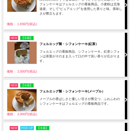
フォンケーキはフェルエッグの看板商品。小麦粉は北海
道産。そして“ピュアエッグ”を使用した香りと味。美味し
さが際立ちます。
価格： 1,836円(税込)
NEW
【冷蔵】
フェルエッグ製・シフォンケーキ(紅茶）
フェルエッグの看板商品、シフォンケーキ。紅茶シフォ
ンは茶葉がそのまま入って口の中で良い香りが広がりま
す。
価格： 2,000円(税込)
NEW
【冷蔵】
フェルエッグ製・シフォンケーキ(メープル）
メープルの香ばしさと優しい甘さが際立つ、ふわふわの
シフォンケーキはフェルエッグの看板商品です。
価格： 2,000円(税込)
NEW
PICK UP
【冷蔵】