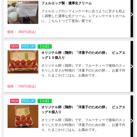
フェルエッグ製・濃厚生クリーム
フェルエッグのシフォンケーキに合うように甘さも程よ
く調整した濃厚な生クリーム。シフォンケーキ１ホール
に、こちら１つで丁度良い量です。
価格： 380円(税込)
NEW
PICK UP
【冷蔵】
オリジナル卵（鶏卵）「洋菓子のための卵」 ピュアエ
ッグ１０個入り
オリジナル卵（鶏卵）です。フルーティーで後味のスッ
キリした甘さが特徴の「洋菓子のための卵」。お菓子作
り、たまごかけごはん、お薦めです。
価格： 700円(税込)
NEW
PICK UP
【冷蔵】
オリジナル卵（鶏卵）「洋菓子のための卵」 ピュアエ
ッグ６個入り
オリジナル卵（鶏卵）です。フルーティーで後味のスッ
キリした甘さが特徴の「洋菓子のための卵」。お菓子作
り、たまごかけごはん、お薦めです。