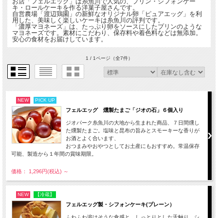
お店「フェルエッグ」は糸魚川で人気の、プリン・シフォンケー
キ・ロールケーキを作る洋菓子屋さんです。
自営農場「渡辺鶏園」の新鮮なオリジナル卵「ピュアエッグ」を利
用した、美味しく楽しいケーキは糸魚川の評判です。
「濃厚マヨネーズ」は、たっぷり卵をソースにしたプリンのような
マヨネーズです。素材にこだわり、保存料や着色料などは無添加。
安心の食材をお届けしています。
1 / 1ページ
（全7件）
NEW
PICK UP
フェルエッグ 燻製たまご「ジオの石」６個入り
ジオパーク糸魚川の大地から生まれた商品、７日間燻し
た燻製たまご。塩味と昆布の旨みとスモーキーな香りが
お酒とよく合います、
おつまみやおやつとしてお土産にもおすすめ。常温保存
可能、製造から１年間の賞味期限。
価格： 1,296円(税込)
～
NEW
【冷蔵】
フェルエッグ製・シフォンケーキ(プレーン）
ふわふわ溶けそうな食感と、しっとりとした舌触り。シ