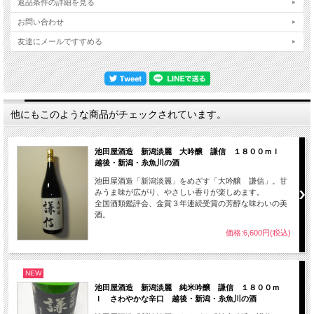
返品条件の詳細を見る
お問い合わせ
友達にメールですすめる
他にもこのような商品がチェックされています。
池田屋酒造 新潟淡麗 大吟醸 謙信 １８００ｍｌ
越後・新潟・糸魚川の酒
池田屋酒造「新潟淡麗」をめざす「大吟醸 謙信」。甘
みうま味が広がり、やさしい香りが楽しめます。
全国酒類鑑評会、金賞３年連続受賞の芳醇な味わいの美
酒。
価格:6,600円(税込)
NEW
池田屋酒造 新潟淡麗 純米吟醸 謙信 １８００ｍ
ｌ さわやかな辛口 越後・新潟・糸魚川の酒