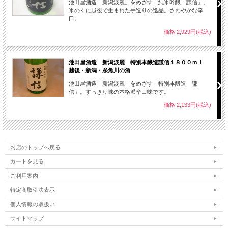
池田屋酒造「新潟淡麗」をめざす「純米吟醸 謙信」。
米のくに越後で生まれた手造りの逸品。さわやかな辛
口。
価格:2,929円(税込)
池田屋酒造 新潟淡麗 特別本醸造謙信１８００ｍｌ
越後・新潟・糸魚川の酒
池田屋酒造「新潟淡麗」をめざす「特別本醸造 謙
信」。すっきり味の本格派辛口味です。
価格:2,133円(税込)
お店のトップへ戻る
カートを見る
ご利用案内
特定商取引法表示
個人情報の取扱い
サイトマップ