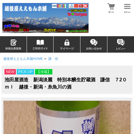
越後屋ええもん本舗HOME
>
謙 信
NEW
PICK UP
【冷蔵】
池田屋酒造 新潟淡麗 特別本醸生貯蔵酒 謙信 ７2０
ｍｌ 越後・新潟・糸魚川の酒