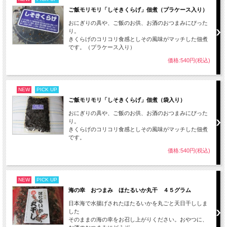
ご飯モリモリ「しそきくらげ」佃煮（プラケース入り）
おにぎりの具や、ご飯のお供、お酒のおつまみにぴった
り。
きくらげのコリコリ食感としその風味がマッチした佃煮
です。（プラケース入り）
価格:540円(税込)
NEW
PICK UP
ご飯モリモリ「しそきくらげ」佃煮（袋入り）
おにぎりの具や、ご飯のお供、お酒のおつまみにぴった
り。
きくらげのコリコリ食感としその風味がマッチした佃煮
です。
価格:540円(税込)
NEW
PICK UP
海の幸 おつまみ ほたるいか丸干 ４５グラム
日本海で水揚げされたほたるいかを丸ごと天日干ししま
した
そのままの海の幸をお召し上がりください。おやつに、