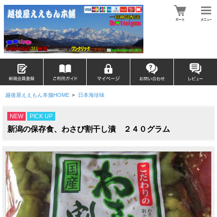
越後屋ええもん本舗HOME
>
日本海珍味
NEW
PICK UP
新潟の保存食、わさび割干し漬 ２４０グラム