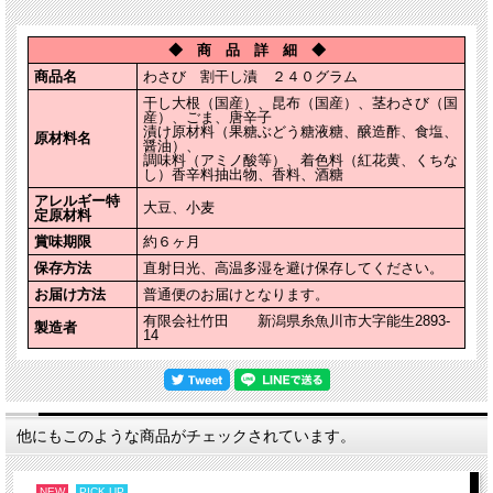
◆ 商 品 詳 細 ◆
商品名
わさび 割干し漬 ２４０グラム
干し大根（国産）、昆布（国産）、茎わさび（国
産）、ごま、唐辛子
漬け原材料（果糖ぶどう糖液糖、醸造酢、食塩、
原材料名
醤油）、
調味料（アミノ酸等）、着色料（紅花黄、くちな
し）香辛料抽出物、香料、酒糖
アレルギー特
大豆、小麦
定原材料
賞味期限
約６ヶ月
保存方法
直射日光、高温多湿を避け保存してください。
お届け方法
普通便のお届けとなります。
有限会社竹田 新潟県糸魚川市大字能生2893-
製造者
14
他にもこのような商品がチェックされています。
NEW
PICK UP