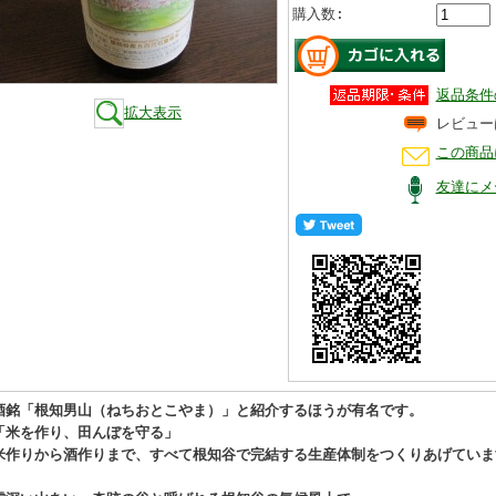
購入数:
返品条件
拡大表示
レビュー
この商品
友達にメ
酒銘「根知男山（ねちおとこやま）」と紹介するほうが有名です。
「米を作り、田んぼを守る」
米作りから酒作りまで、すべて根知谷で完結する生産体制をつくりあげていま