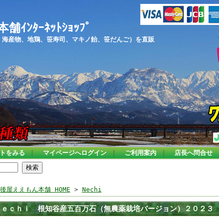
ﾝﾀｰﾈｯﾄｼｮｯﾌﾟ
、海産物、地鶏、笹寿司、マキノ飴、笹だんご）を直販
トをみる
｜
マイページへログイン
｜
ご利用案内
｜
店長へ問合せ
後屋ええもん本舗 HOME
>
Nechi
Ｎｅｃｈｉ 根知谷産五百万石（無農薬栽培バージョン）２０２３