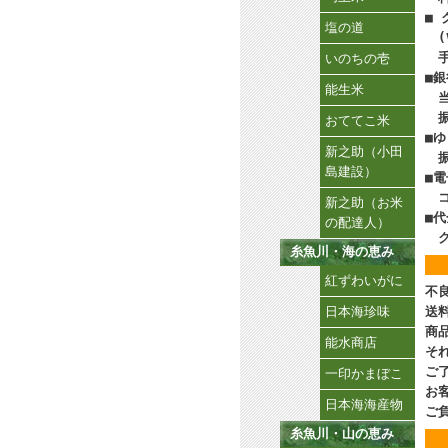
■
塩の道
(V
手
いのちの壱
■
能生米
当
振
おててこ米
■
新之助（小田
振
島建設）
■
コ
新之助（お米
■
の配達人）
ク
糸魚川・海の恵み
紅ずわいがに
不
日本海珍味
送
商
能水商店
そ
ご
一印かまぼこ
お
日本海海産物
ご
糸魚川・山の恵み