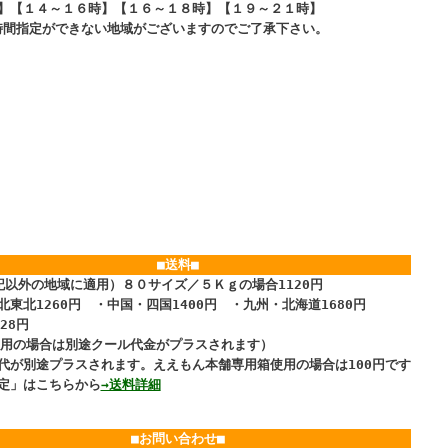
】【１４～１６時】【１６～１８時】【１９～２１時】
時間指定ができない地域がございますのでご了承下さい。
■送料■
記以外の地域に適用）８０サイズ／５Ｋｇの場合1120円
北東北1260円 ・中国・四国1400円 ・九州・北海道1680円
28円
便利用の場合は別途クール代金がプラスされます）
代が別途プラスされます。ええもん本舗専用箱使用の場合は100円です
定」はこちらから
→送料詳細
■お問い合わせ
■