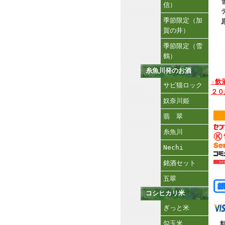
信）
季節限定（加
賀の井）
季節限定（雪
鶴）
糸魚川発のお酒
☆飲
サビ猫ロック
２０
奴奈川姫
翡 翠
糸魚川
Nechi
銘酒セット
五翠
コシヒカリ米
ぎっと米
勾玉米
料