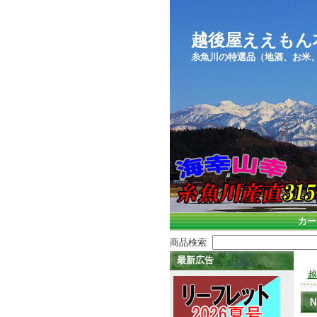
越後屋ええもん本舗ｲ
糸魚川の特選品（地酒、お米
カー
商品検索
最新広告
越