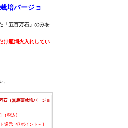
薬栽培バージョ
た「五百万石」のみを
だけ瓶燗火入れしてい
い。
万石（無農薬栽培バージョ
円 (税込)
ト還元 47ポイント～]