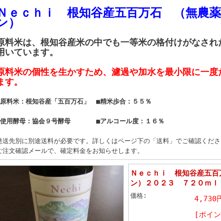
Ｎｅｃｈｉ 根知谷産五百万石 （無農
ン）
原料米は、根知谷産米の中でも一等米の格付けがなされ
用いています。
原料米の個性を生かすため、濾過や加水を最小限に一度
ます。
■原料米：根知谷産「五百万石」 ■精米歩合：５５％
■使用酵母：協会９号酵母 ■アルコール度：１６％
発送先別に別途送料が必要です。詳しくはページ下の「送料」でご確認くださ
ご注文確認メールで、確定料金をお知らせします。
Ｎｅｃｈｉ 根知谷産五百
ン）２０２３ ７２０ｍｌ
価格:
4,730
[ポイン