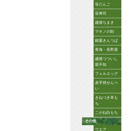
笹だんご
笹寿司
越後ちまき
マキノの飴
銘菓きんつば
青海・長野屋
越後つついし
親不知
フェルエッグ
炭手焼せんべ
い
きねつき草も
ち
こがね白もち
その他
ウエア