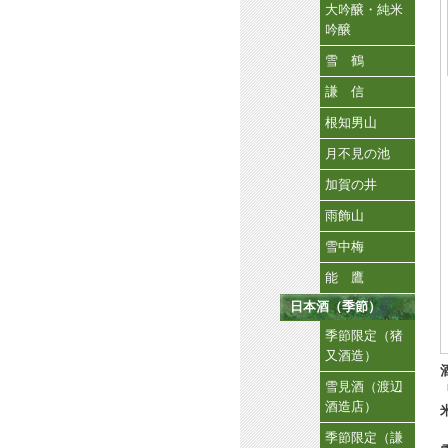
大吟醸・純米
吟醸
雪 鶴
謙 信
根知男山
月不見の池
加賀の井
雨飾山
雪中梅
能 鷹
日本酒（季節）
季節限定（猪
又酒造）
雪見酒（渡辺
酒造店）
季節限定（謙