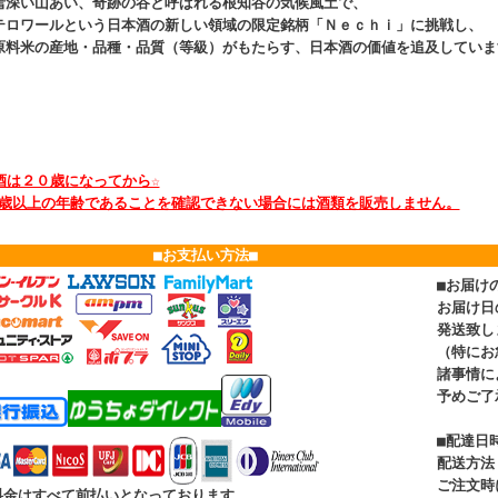
雪深い山あい、奇跡の谷と呼ばれる根知谷の気候風土で、
テロワールという日本酒の新しい領域の限定銘柄「Ｎｅｃｈｉ」に挑戦し、
原料米の産地・品種・品質（等級）がもたらす、日本酒の価値を追及していま
酒は２０歳になってから☆
歳以上の年齢であることを確認できない場合には酒類を販売しません。
■お支払い方法■
■お届け
お届け日
発送致し
（特にお
諸事情に
予めご了
■配達日
配送方法
ご注文時
金はすべて前払いとなっております。