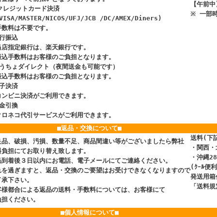
【午前中
 クレジットカード決済
※ 一部
ISA/MASTER/NICOS/UFJ/JCB /DC/AMEX/Diners)
数料は不要です。
銀行振込
店指定銀行は、楽天銀行です。
込手数料はお客様のご負担となります。
ゆうちょダイレクト（夜間送金も可能です）
込手数料はお客様のご負担となります。
電子決済
ンビニ決済がご利用できます。
代金引換
ロネコ代引サービスがご利用できます。
■返品・交換について
■
送料(下
良品、破損、汚損、数量不足、商品間違い等がございましたら弊社
・関西・
料負担にてお取り替え致します。
・沖縄28
品到着後３日以内にお電話、電子メールにてご連絡ください。
(ｸｰﾙ
れを過ぎますと、返品・交換のご要望はお受けできなくなりますので
発送用箱
了承下さい。
「送料規
客様都合による返品の送料・手数料については、お客様にて
負担ください。
■個人情報について■