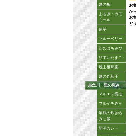
越の梅
お
か
よもぎ・カモ
お
ミール
ど
菊芋
ブルーベリー
幻のはちみつ
ひすいたまご
焼山椎茸園
越の丸茄子
糸魚川・里の恵み
マルエス醤油
マルイチみそ
翠鶏の炊き込
みご飯
新潟カレー