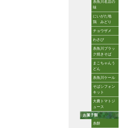
糸魚川名店の
味
にいがた地
鶏 みどり
チョウザメ
わさび
糸魚川ブラッ
ク焼きそば
まこちゃんう
どん
糸魚川ケール
そばシフォン
キット
大農トマトジ
ュース
お菓子類
糸餅