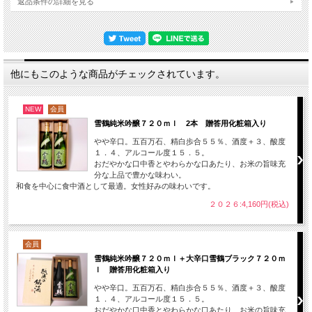
返品条件の詳細を見る
他にもこのような商品がチェックされています。
NEW
会員
雪鶴純米吟醸７２０ｍｌ 2本 贈答用化粧箱入り
やや辛口。五百万石、精白歩合５５％、酒度＋３、酸度
１．４、アルコール度１５．５。
おだやかな口中香とやわらかな口あたり、お米の旨味充
分な上品で豊かな味わい。
和食を中心に食中酒として最適。女性好みの味わいです。
２０２６:4,160円(税込)
会員
雪鶴純米吟醸７２０ｍｌ＋大辛口雪鶴ブラック７２０ｍ
ｌ 贈答用化粧箱入り
やや辛口。五百万石、精白歩合５５％、酒度＋３、酸度
１．４、アルコール度１５．５。
おだやかな口中香とやわらかな口あたり、お米の旨味充