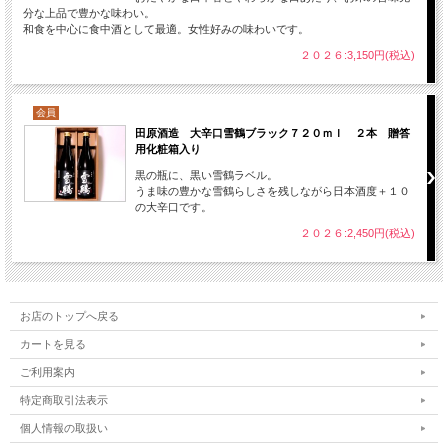
分な上品で豊かな味わい。
和食を中心に食中酒として最適。女性好みの味わいです。
２０２６:3,150円(税込)
会員
田原酒造 大辛口雪鶴ブラック７２０ｍｌ ２本 贈答
用化粧箱入り
黒の瓶に、黒い雪鶴ラベル。
うま味の豊かな雪鶴らしさを残しながら日本酒度＋１０
の大辛口です。
２０２６:2,450円(税込)
お店のトップへ戻る
カートを見る
ご利用案内
特定商取引法表示
個人情報の取扱い