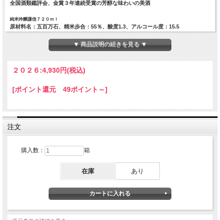
全国酒類鑑評会、金賞３年連続受賞の芳醇な味わいの美酒
純米吟醸謙信７２０ｍｌ
原材料名：五百万石、精米歩合：55％、酸度1.3、アルコール度：15.5
冷やまたはぬる燗で、夏季は冷蔵庫で冷やして
料理の脇役となる食中酒
▼ 商品説明の続きを見る ▼
香り、旨み、キレ味、後味の広がり。きっと満足していただけます
７２０ｍｌ２本の入る贈答用化粧箱にセットされます
２０２６:
4,930円(税込)
発送先別に送料が必要です。詳しくはページ下の「送料」でご確認ください。
ご注文確認メールで、確定料金をお知らせします。
[ポイント還元 49ポイント～]
２０歳以上の年齢であることを確認できない場合には酒類を販売しません。
注文
購入数：
箱
在庫
あり