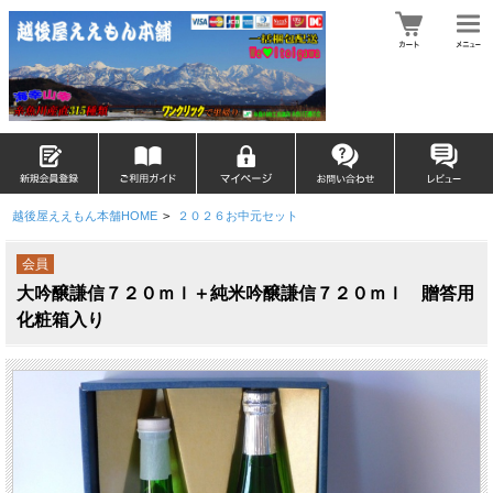
越後屋ええもん本舗HOME
>
２０２６お中元セット
会員
大吟醸謙信７２０ｍｌ＋純米吟醸謙信７２０ｍｌ 贈答用
化粧箱入り