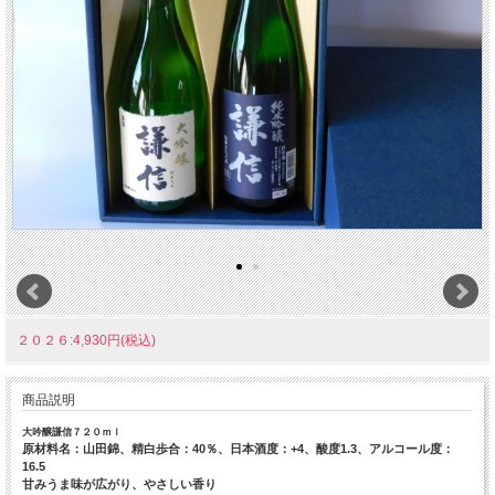
２０２６:4,930円(税込)
商品説明
大吟醸謙信７２０ｍｌ
原材料名：山田錦、精白歩合：40％、日本酒度：+4、酸度1.3、アルコール度：
16.5
甘みうま味が広がり、やさしい香り