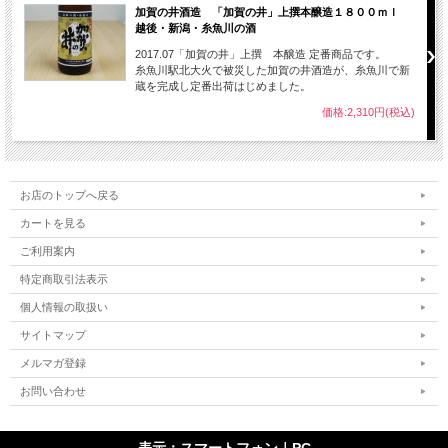
加賀の井酒造 「加賀の井」上撰本醸造１８００ｍｌ
越後・新潟・糸魚川の酒
2017.07「加賀の井」上撰 本醸造 定番商品です。
糸魚川駅北大火で被災した加賀の井酒造が、糸魚川で新
蔵を完成し定番出荷はじめました。
価格:2,310円(税込)
お店のトップへ戻る
カートを見る
ご利用案内
特定商取引法表示
個人情報の取扱い
サイトマップ
メルマガ登録
お問い合わせ
表示：スマートフォン｜
PC