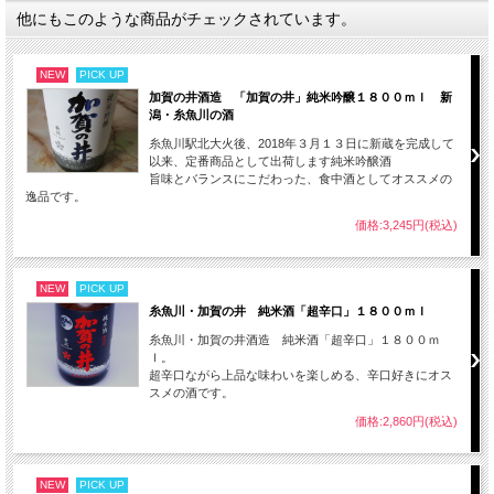
他にもこのような商品がチェックされています。
NEW
PICK UP
加賀の井酒造 「加賀の井」純米吟醸１８００ｍｌ 新
潟・糸魚川の酒
糸魚川駅北大火後、2018年３月１３日に新蔵を完成して
以来、定番商品として出荷します純米吟醸酒
旨味とバランスにこだわった、食中酒としてオススメの
逸品です。
価格:3,245円(税込)
NEW
PICK UP
糸魚川・加賀の井 純米酒「超辛口」１８００ｍｌ
糸魚川・加賀の井酒造 純米酒「超辛口」１８００ｍ
ｌ。
超辛口ながら上品な味わいを楽しめる、辛口好きにオス
スメの酒です。
価格:2,860円(税込)
NEW
PICK UP