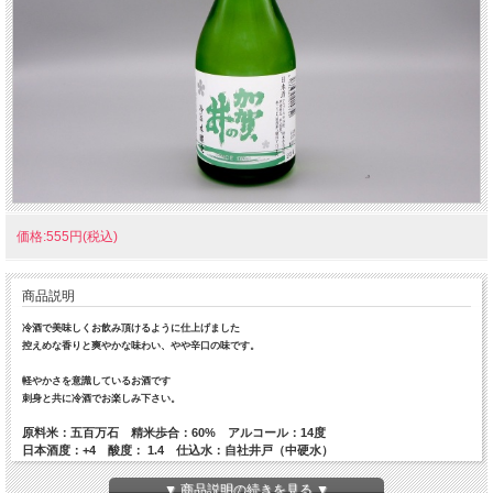
価格:555円(税込)
商品説明
冷酒で美味しくお飲み頂けるように仕上げました
控えめな香りと爽やかな味わい、やや辛口の味です。
軽やかさを意識しているお酒です
刺身と共に冷酒でお楽しみ下さい。
原料米：五百万石 精米歩合：60% アルコール：14度
日本酒度：+4 酸度： 1.4 仕込水：自社井戸（中硬水）
箱サイズ６０で２本。箱サイズ８０で８本。箱サイズ１００で１２本。箱サイズ１
▼ 商品説明の続きを見る ▼