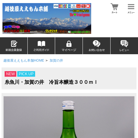
越後屋ええもん本舗HOME
>
加賀の井
NEW
PICK UP
糸魚川・加賀の井 冷旨本醸造３００ｍｌ