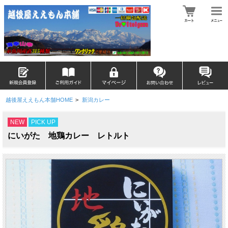
越後屋ええもん本舗HOME
>
新潟カレー
NEW
PICK UP
にいがた 地鶏カレー レトルト