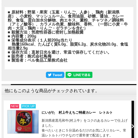
■ 原材料：野菜・果実（玉葱・りんご、人参）、鶏肉（新潟県
産）、小麦粉、マッシュルーム、食用油脂、砂糖、醤油、カレー
粉、食塩、蛋白加水分解物、肉エキス、澱粉、チャツネ／調味料
（アミノ酸等）、カラメル色素、酸味料、香料、（一部に小麦・牛
肉・大豆・鶏肉・りんご・ゼラチンを含む）
■ 殺菌方法：気密性容器に密封し加熱殺菌
■ 内容量：200g
■ 栄養成分表示（１人前200g当たり
熱量160kcal、たんぱく質6.0g、脂質6.2g、炭水化物20.0g、食塩
相当量2.9g
■ 保存方法：直射日光を避け、常温で保存してください。
■ 販売者：株式会社鳥梅
■ 製造者：ベル食品工業株式会社
他にもこのような商品がチェックされています。
NEW
PICK UP
にいがた 村上牛えちご特産カレー レトルト
新潟県産黒毛和牛(村上牛）をコクのあるカレーで仕上げ
ました。
食べたいときに５分温めるだけのお気に入りカレー。常
温レトルトパウチなので通常便で配送します。