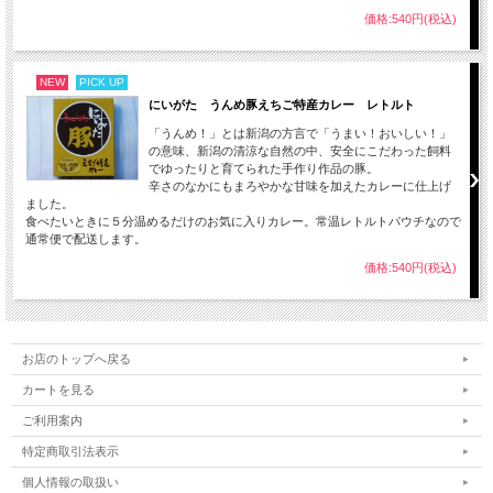
価格:540円(税込)
NEW
PICK UP
にいがた うんめ豚えちご特産カレー レトルト
「うんめ！」とは新潟の方言で「うまい！おいしい！」
の意味、新潟の清涼な自然の中、安全にこだわった飼料
でゆったりと育てられた手作り作品の豚。
辛さのなかにもまろやかな甘味を加えたカレーに仕上げ
ました。
食べたいときに５分温めるだけのお気に入りカレー。常温レトルトパウチなので
通常便で配送します。
価格:540円(税込)
お店のトップへ戻る
カートを見る
ご利用案内
特定商取引法表示
個人情報の取扱い