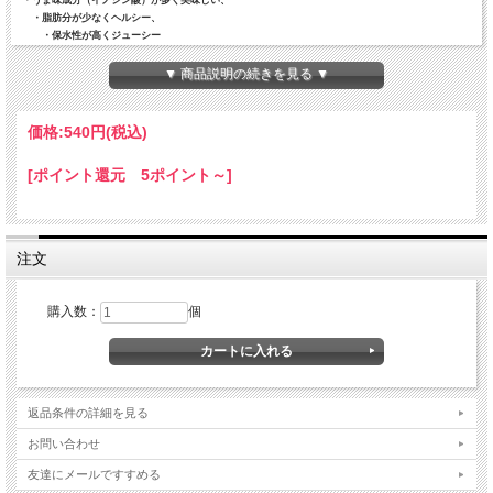
・うま味成分（イノシン酸）が多く美味しい、
・脂肪分が少なくヘルシー、
・保水性が高くジューシー
食べたいときに５分温めるだけのお気に入りカレー
▼ 商品説明の続きを見る ▼
化粧箱に入っていて、お土産に適しています。
価格:
540円
(税込)
商品は常温レトルトパウチなので通常便で配送されます。
最小２Kg送料で８個まで発送できます。
[ポイント還元 5ポイント～]
発送先住所別に送料が変わります。詳しくはページ下の「送料」でご確認くださ
い。
ご注文確認メールで、確定料金をお知らせします。
注文
購入数：
個
返品条件の詳細を見る
お問い合わせ
友達にメールですすめる