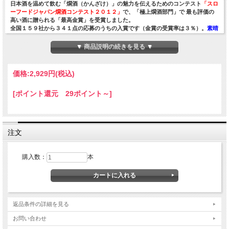
日本酒を温めて飲む「燗酒（かんざけ）」の魅力を伝えるためのコンテスト
「スロ
ーフードジャパン燗酒コンテスト２０１２」
で、「極上燗酒部門」で 最も評価の
高い酒に贈られる「最高金賞」を受賞しました。
全国１５９社から３４１点の応募のうちの入賞です（金賞の受賞率は３％）。
素晴
らしい糸魚川のお酒。
▼ 商品説明の続きを見る ▼
発送先別に送料が必要です。詳しくはページ下の「送料」でご確認ください。
ご注文確認メールで、確定料金をお知らせします。
価格:
2,929円
(税込)
[ポイント還元 29ポイント～]
注文
購入数：
本
返品条件の詳細を見る
お問い合わせ