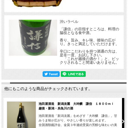
渋いラベル
「謙信」の目指すところは、料理の
脇役となる食中酒。
香り、旨み、キレ味、後味の広が
り。きっと満足していただけます。
辛口にこだわりを持つ酒通の方は、
是非一度、お試し下さい。
「これが越後の酒か！」と、ビッ
クリされること間違いありません。
他にもこのような商品がチェックされています。
池田屋酒造 新潟淡麗 大吟醸 謙信 １８００ｍｌ
越後・新潟・糸魚川の酒
池田屋酒造「新潟淡麗」をめざす「大吟醸 謙信」。甘
みうま味が広がり、やさしい香りが楽しめます。
全国酒類鑑評会、金賞３年連続受賞の芳醇な味わいの美