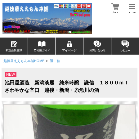
越後屋ええもん本舗HOME
>
謙 信
NEW
池田屋酒造 新潟淡麗 純米吟醸 謙信 １８００ｍｌ
さわやかな辛口 越後・新潟・糸魚川の酒