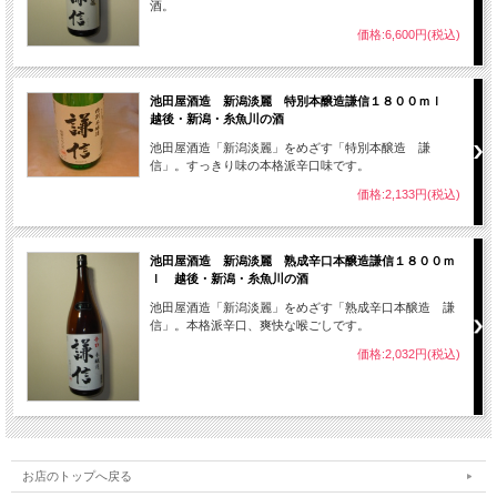
酒。
価格:6,600円(税込)
池田屋酒造 新潟淡麗 特別本醸造謙信１８００ｍｌ
越後・新潟・糸魚川の酒
池田屋酒造「新潟淡麗」をめざす「特別本醸造 謙
信」。すっきり味の本格派辛口味です。
価格:2,133円(税込)
池田屋酒造 新潟淡麗 熟成辛口本醸造謙信１８００ｍ
ｌ 越後・新潟・糸魚川の酒
池田屋酒造「新潟淡麗」をめざす「熟成辛口本醸造 謙
信」。本格派辛口、爽快な喉ごしです。
価格:2,032円(税込)
お店のトップへ戻る