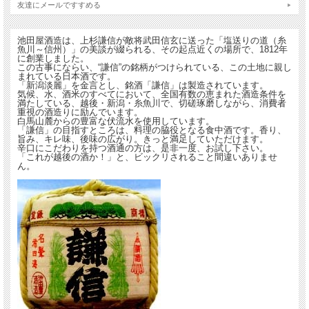
友達にメールですすめる
池田屋酒造は、上杉謙信が敵将武田信玄に送った「塩送りの道（糸
魚川～信州）」の美談が綴られる、その起点近くの場所で、1812年
に創業しました。
この古事にならい、“謙信”の銘柄がつけられている、この土地に親し
まれている日本酒です。
「新潟淡麗」を金言とし、銘酒「謙信」は製造されています。
気候、水、酒米のすべてにおいて、全国有数の恵まれた酒造条件を
満たしている、越後・新潟・糸魚川で、切磋琢磨しながら、消費者
重視の酒造りに励んでいます。
白馬山麓からの豊富な伏流水を使用しています。
「謙信」の目指すところは、料理の脇役となる食中酒です。香り、
旨み、キレ味、後味の広がり。きっと満足していただけます。
辛口にこだわりを持つ酒通の方は、是非一度、お試し下さい。
「これが越後の酒か！」と、ビックリされること間違いありませ
ん。