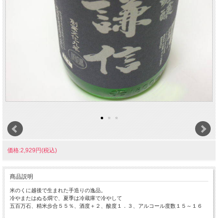
価格:2,929円(税込)
商品説明
米のくに越後で生まれた手造りの逸品。
冷やまたはぬる燗で、夏季は冷蔵庫で冷やして
五百万石、精米歩合５５％、酒度＋２、酸度１．３、アルコール度数１５～１６